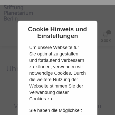
Cookie Hinweis und
0
Einstellungen
DE
Anmelden
0,00 €
Um unsere Webseite für
Sie optimal zu gestalten
und fortlaufend verbessern
zu können, verwenden wir
notwendige Cookies. Durch
die weitere Nutzung der
Webseite stimmen Sie der
Es konnten leider keine Tarife
Verwendung dieser
gefunden werden.
Cookies zu.
Versuchen Sie es bitte zu einem
Sie haben die Möglichkeit
späteren Zeitpunkt wieder.