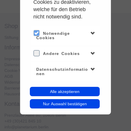
Cookies zu deaktivieren,
welche für den Betrieb
nicht notwendig sind.
shop
service
Notwendige
Stiftung Planetarium Berlin
Konto verwalten
Cookies
information
Andere Cookies
Impressum
Datenschutz
Datenschutzinformatio
Cookie-Verwendung
nen
AGB
Widerrufsbelehrung
Barrierefreiheit
Alle akzeptieren
Hausordnung
kontakt
Nur Auswahl bestätigen
Prenzlauer Allee 80, 10405 Berlin
+49 (30)421 845 10
info@planetarium.berlin