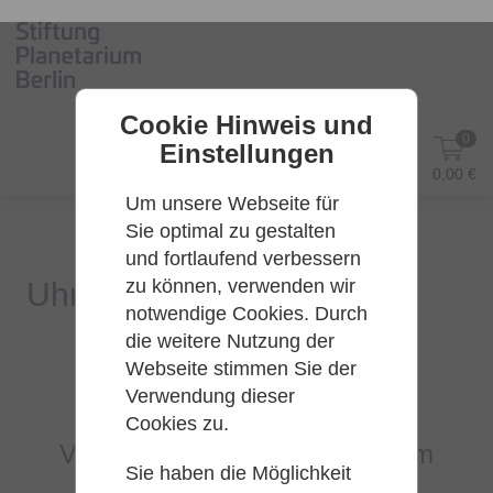
Cookie Hinweis und
0
Einstellungen
DE
Anmelden
0,00 €
Um unsere Webseite für
Sie optimal zu gestalten
und fortlaufend verbessern
zu können, verwenden wir
notwendige Cookies. Durch
die weitere Nutzung der
Webseite stimmen Sie der
Es konnten leider keine Tarife
Verwendung dieser
gefunden werden.
Cookies zu.
Versuchen Sie es bitte zu einem
Sie haben die Möglichkeit
späteren Zeitpunkt wieder.