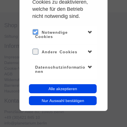
Cookies zu deaktivieren,
welche für den Betrieb
nicht notwendig sind.
shop
service
Notwendige
Stiftung Planetarium Berlin
Konto verwalten
Cookies
information
Andere Cookies
Impressum
Datenschutz
Datenschutzinformatio
Cookie-Verwendung
nen
AGB
Widerrufsbelehrung
Barrierefreiheit
Alle akzeptieren
Hausordnung
kontakt
Nur Auswahl bestätigen
Prenzlauer Allee 80, 10405 Berlin
+49 (30)421 845 10
info@planetarium.berlin