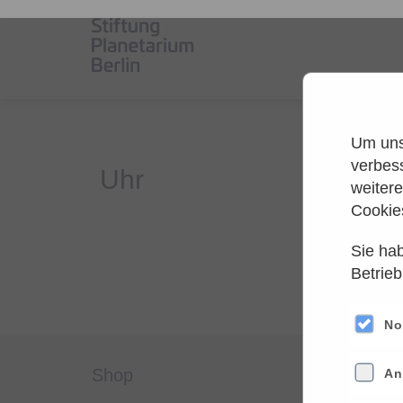
Um unse
verbes
weiter
Cookie
Sie hab
Es
Betrieb
Versuche
No
shop
servi
An