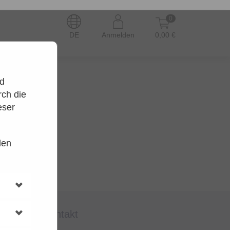
0
DE
Anmelden
0,00 €
nd
ch die
eser
den
en.
t wieder.
kontakt