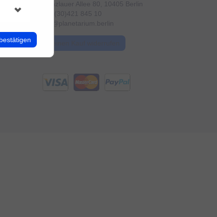
Prenzlauer Allee 80, 10405 Berlin
+49 (30)421 845 10
info@planetarium.berlin
bestätigen
Meinen Kauf widerrufen