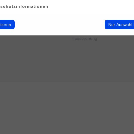
erwalten
Impressum
schutzinformationen
Datenschutz
Cookie-Verwendung
AGB
tieren
Nur Auswahl 
Widerrufsbelehrung
Barrierefreiheit
Hausordnung