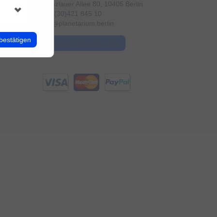
Prenzlauer Allee 80, 10405 Berlin
+49 (30)421 845 10
info@planetarium.berlin
bestätigen
Meinen Kauf widerrufen