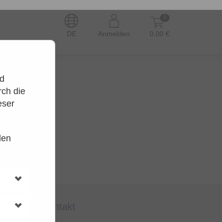
0
DE
Anmelden
0,00 €
nd
ch die
eser
den
en.
t wieder.
kontakt