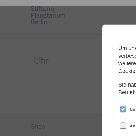
Um unse
verbes
weiter
Cookie
Sie hab
Es
Betrieb
Versuche
No
shop
servi
An