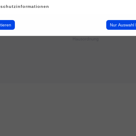
erwalten
Impressum
schutzinformationen
Datenschutz
Cookie-Verwendung
AGB
tieren
Nur Auswahl 
Widerrufsbelehrung
Barrierefreiheit
Hausordnung