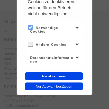
Cookies zu deaktivieren,
welche für den Betrieb
nicht notwendig sind.
shop
service
Notwendige
Stiftung Planetarium Berlin
Konto verwalten
Cookies
information
Andere Cookies
Impressum
Datenschutz
Datenschutzinformatio
Cookie-Verwendung
nen
AGB
Widerrufsbelehrung
Barrierefreiheit
Alle akzeptieren
Hausordnung
kontakt
Nur Auswahl bestätigen
Prenzlauer Allee 80, 10405 Berlin
+49 (30)421 845 10
info@planetarium.berlin