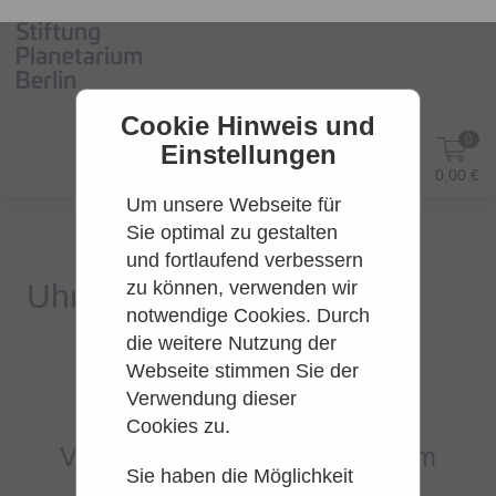
Cookie Hinweis und
0
Einstellungen
DE
Anmelden
0,00 €
Um unsere Webseite für
Sie optimal zu gestalten
und fortlaufend verbessern
zu können, verwenden wir
notwendige Cookies. Durch
die weitere Nutzung der
Webseite stimmen Sie der
Es konnten leider keine Tarife
Verwendung dieser
gefunden werden.
Cookies zu.
Versuchen Sie es bitte zu einem
Sie haben die Möglichkeit
späteren Zeitpunkt wieder.