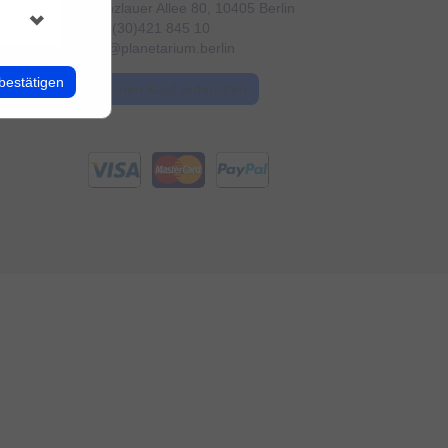
Prenzlauer Allee 80, 10405 Berlin
+49 (30)421 845 10
info@planetarium.berlin
bestätigen
Meinen Kauf widerrufen