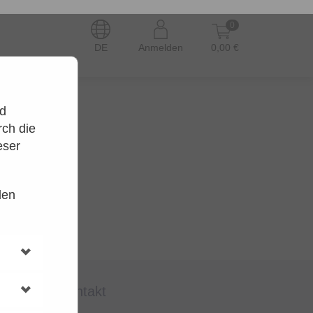
0
DE
Anmelden
0,00 €
nd
ch die
eser
den
en.
t wieder.
kontakt