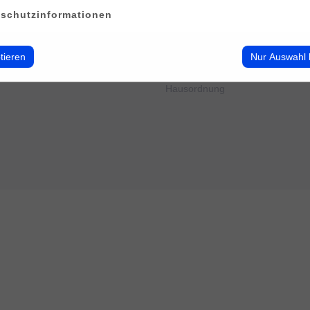
erwalten
Impressum
schutzinformationen
Datenschutz
Cookie-Verwendung
AGB
tieren
Nur Auswahl 
Widerrufsbelehrung
Barrierefreiheit
Hausordnung