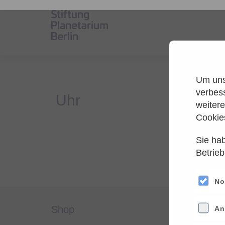
Um unse
verbes
weiter
Cookie
Sie hab
Es
Betrieb
Versuche
No
shop
servi
An