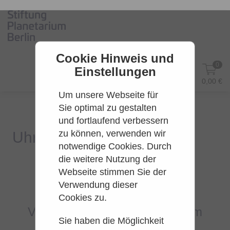
Cookie Hinweis und
0
Einstellungen
DE
Anmelden
0,00 €
Um unsere Webseite für
Sie optimal zu gestalten
und fortlaufend verbessern
zu können, verwenden wir
notwendige Cookies. Durch
die weitere Nutzung der
Webseite stimmen Sie der
Es konnten leider keine Tarife
Verwendung dieser
gefunden werden.
Cookies zu.
Versuchen Sie es bitte zu einem
Sie haben die Möglichkeit
späteren Zeitpunkt wieder.