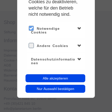
Cookies zu deaktivieren,
welche für den Betrieb
nicht notwendig sind.
shop
service
Notwendige
Stiftung Planetarium Berlin
Konto verwalten
Cookies
information
Andere Cookies
Impressum
Datenschutz
Datenschutzinformatio
Cookie-Verwendung
nen
AGB
Widerrufsbelehrung
Barrierefreiheit
Alle akzeptieren
Hausordnung
kontakt
Nur Auswahl bestätigen
Prenzlauer Allee 80, 10405 Berlin
+49 (30)421 845 10
info@planetarium.berlin