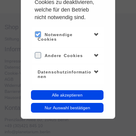
Cookies zu deaktivieren,
welche für den Betrieb
nicht notwendig sind.
shop
service
Notwendige
Stiftung Planetarium Berlin
Konto verwalten
Cookies
information
Andere Cookies
Impressum
Datenschutz
Datenschutzinformatio
Cookie-Verwendung
nen
AGB
Widerrufsbelehrung
Barrierefreiheit
Alle akzeptieren
Hausordnung
kontakt
Nur Auswahl bestätigen
Prenzlauer Allee 80, 10405 Berlin
+49 (30)421 845 10
info@planetarium.berlin