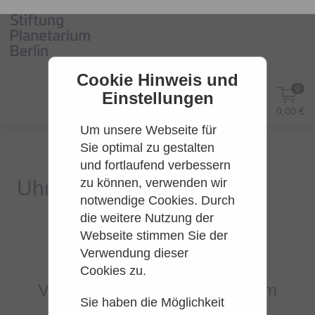
Cookie Hinweis und
0
Einstellungen
DE
Anmelden
0,00 €
Um unsere Webseite für
Sie optimal zu gestalten
und fortlaufend verbessern
zu können, verwenden wir
notwendige Cookies. Durch
die weitere Nutzung der
Webseite stimmen Sie der
Es konnten leider keine Tarife
Verwendung dieser
gefunden werden.
Cookies zu.
Versuchen Sie es bitte zu einem
Sie haben die Möglichkeit
späteren Zeitpunkt wieder.