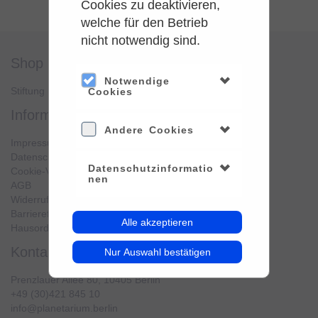
Cookies zu deaktivieren,
welche für den Betrieb
nicht notwendig sind.
shop
service
Notwendige
Stiftung Planetarium Berlin
Konto verwalten
Cookies
information
Andere Cookies
Impressum
Datenschutz
Datenschutzinformatio
Cookie-Verwendung
nen
AGB
Widerrufsbelehrung
Barrierefreiheit
Alle akzeptieren
Hausordnung
kontakt
Nur Auswahl bestätigen
Prenzlauer Allee 80, 10405 Berlin
+49 (30)421 845 10
info@planetarium.berlin