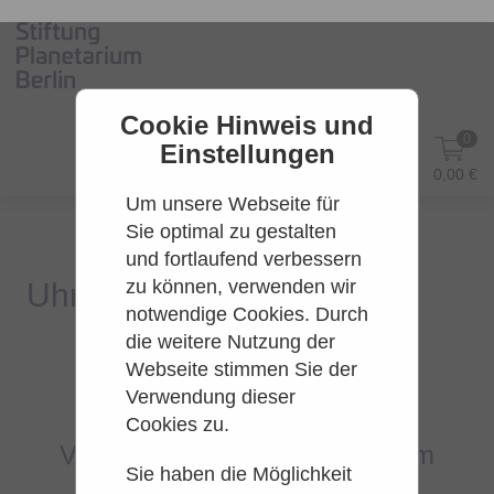
Cookie Hinweis und
0
Einstellungen
DE
Anmelden
0,00 €
Um unsere Webseite für
Sie optimal zu gestalten
und fortlaufend verbessern
zu können, verwenden wir
notwendige Cookies. Durch
die weitere Nutzung der
Webseite stimmen Sie der
Es konnten leider keine Tarife
Verwendung dieser
gefunden werden.
Cookies zu.
Versuchen Sie es bitte zu einem
Sie haben die Möglichkeit
späteren Zeitpunkt wieder.