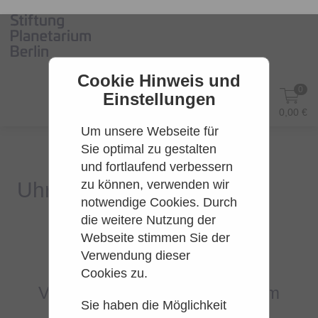
Cookie Hinweis und
0
Einstellungen
DE
Anmelden
0,00 €
Um unsere Webseite für
Sie optimal zu gestalten
und fortlaufend verbessern
zu können, verwenden wir
notwendige Cookies. Durch
die weitere Nutzung der
Webseite stimmen Sie der
Es konnten leider keine Tarife
Verwendung dieser
gefunden werden.
Cookies zu.
Versuchen Sie es bitte zu einem
Sie haben die Möglichkeit
späteren Zeitpunkt wieder.