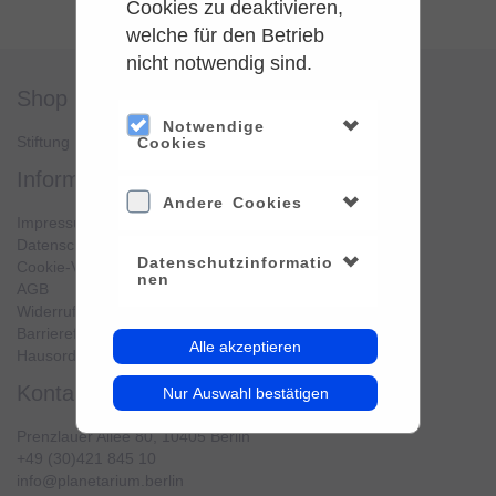
Cookies zu deaktivieren,
welche für den Betrieb
nicht notwendig sind.
shop
service
Notwendige
Stiftung Planetarium Berlin
Konto verwalten
Cookies
information
Andere Cookies
Impressum
Datenschutz
Datenschutzinformatio
Cookie-Verwendung
nen
AGB
Widerrufsbelehrung
Barrierefreiheit
Alle akzeptieren
Hausordnung
kontakt
Nur Auswahl bestätigen
Prenzlauer Allee 80, 10405 Berlin
+49 (30)421 845 10
info@planetarium.berlin