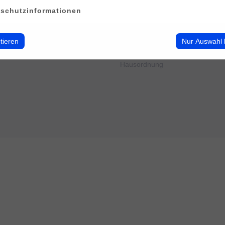
erwalten
Impressum
schutzinformationen
Datenschutz
Cookie-Verwendung
AGB
tieren
Nur Auswahl 
Widerrufsbelehrung
Barrierefreiheit
Hausordnung