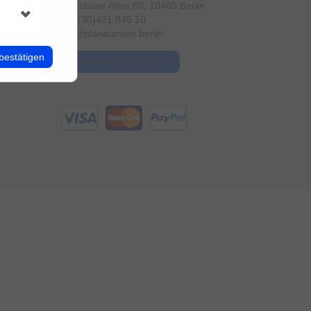
Prenzlauer Allee 80, 10405 Berlin
+49 (30)421 845 10
info@planetarium.berlin
bestätigen
Meinen Kauf widerrufen