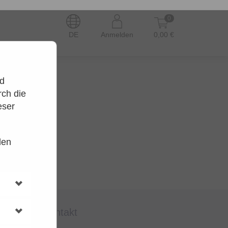
0
DE
Anmelden
0,00 €
nd
ch die
eser
den
en.
t wieder.
kontakt