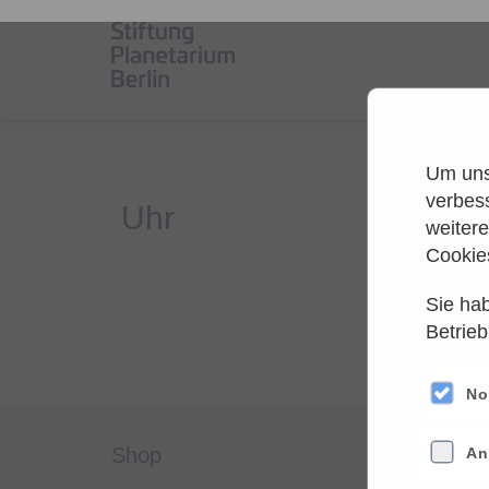
Um unse
verbes
weiter
Cookie
Sie hab
Es
Betrieb
Versuche
No
shop
servi
An