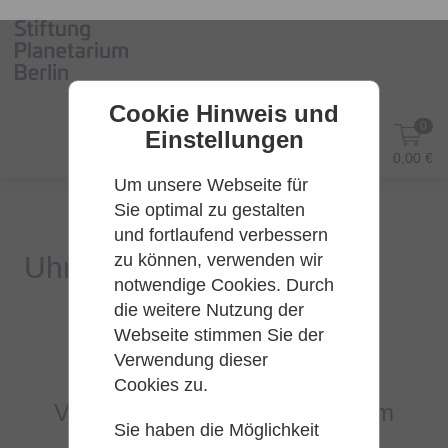
Cookie Hinweis und
0
Einstellungen
DE
Anmelden
0,00 €
Um unsere Webseite für
Sie optimal zu gestalten
und fortlaufend verbessern
zu können, verwenden wir
notwendige Cookies. Durch
die weitere Nutzung der
Webseite stimmen Sie der
Es konnten leider keine Tarife
Verwendung dieser
gefunden werden.
Cookies zu.
Versuchen Sie es bitte zu einem
Sie haben die Möglichkeit
späteren Zeitpunkt wieder.