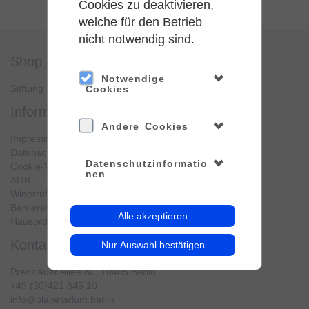
Cookies zu deaktivieren,
welche für den Betrieb
nicht notwendig sind.
shop
service
Notwendige
Stiftung Planetarium Berlin
Konto verwalten
Cookies
information
Andere Cookies
Impressum
Datenschutz
Datenschutzinformatio
Cookie-Verwendung
nen
AGB
Widerrufsbelehrung
Barrierefreiheit
Alle akzeptieren
Hausordnung
kontakt
Nur Auswahl bestätigen
Prenzlauer Allee 80, 10405 Berlin
+49 (30)421 845 10
info@planetarium.berlin