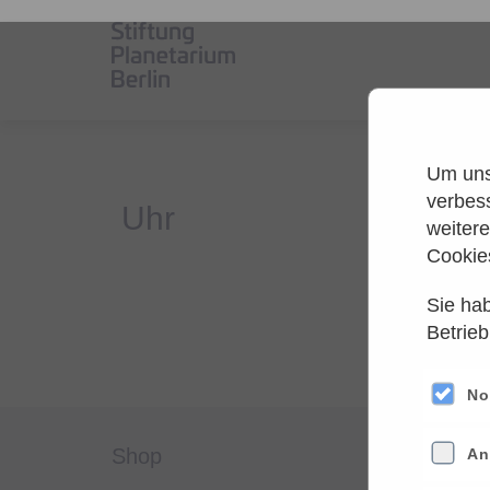
Um unse
verbes
weiter
Cookie
Sie hab
Es
Betrieb
Versuche
No
shop
servi
An