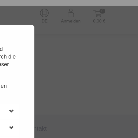
0
DE
Anmelden
0,00 €
nd
ch die
eser
den
en.
t wieder.
kontakt