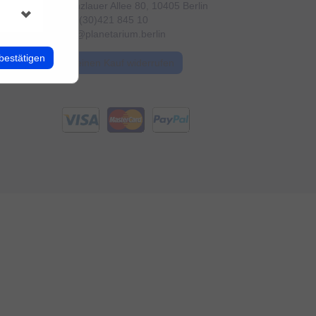
Prenzlauer Allee 80, 10405 Berlin
+49 (30)421 845 10
info@planetarium.berlin
bestätigen
Meinen Kauf widerrufen