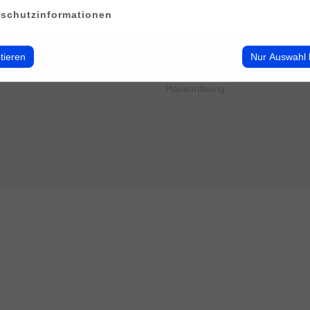
erwalten
Impressum
schutzinformationen
Datenschutz
Cookie-Verwendung
AGB
tieren
Nur Auswahl 
Widerrufsbelehrung
Barrierefreiheit
Hausordnung