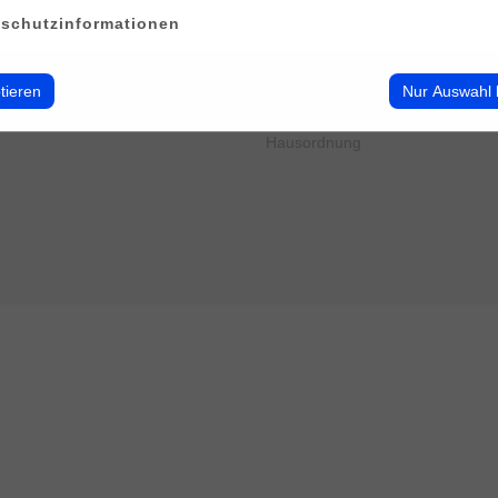
erwalten
Impressum
schutzinformationen
Datenschutz
Cookie-Verwendung
AGB
tieren
Nur Auswahl 
Widerrufsbelehrung
Barrierefreiheit
Hausordnung