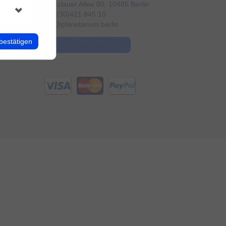
Prenzlauer Allee 80, 10405 Berlin
+49 (30)421 845 10
info@planetarium.berlin
bestätigen
Meinen Kauf widerrufen