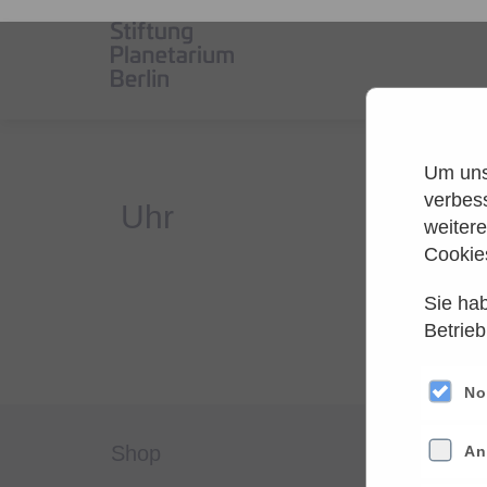
Um unse
verbes
weiter
Cookie
Sie hab
Es
Betrieb
Versuche
No
shop
servi
An