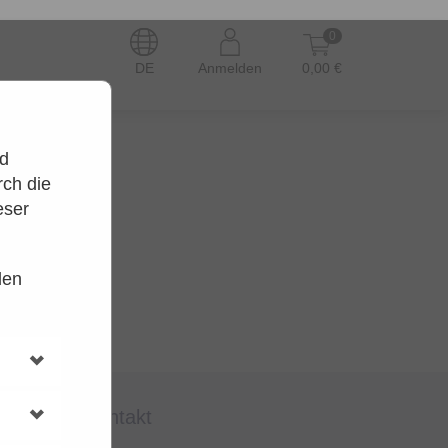
0
DE
Anmelden
0,00 €
nd
ch die
eser
den
en.
t wieder.
kontakt