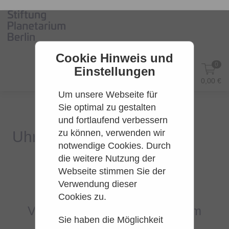
Cookie Hinweis und
0
Einstellungen
DE
Anmelden
0,00 €
Um unsere Webseite für
Sie optimal zu gestalten
und fortlaufend verbessern
zu können, verwenden wir
notwendige Cookies. Durch
die weitere Nutzung der
Webseite stimmen Sie der
Es konnten leider keine Tarife
Verwendung dieser
gefunden werden.
Cookies zu.
Versuchen Sie es bitte zu einem
Sie haben die Möglichkeit
späteren Zeitpunkt wieder.