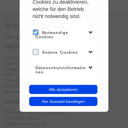
Cookies zu deaktivieren,
welche für den Betrieb
nicht notwendig sind.
shop
service
Notwendige
Stiftung Planetarium Berlin
Konto verwalten
Cookies
information
Andere Cookies
Impressum
Datenschutz
Datenschutzinformatio
Cookie-Verwendung
nen
AGB
Widerrufsbelehrung
Barrierefreiheit
Alle akzeptieren
Hausordnung
kontakt
Nur Auswahl bestätigen
Prenzlauer Allee 80, 10405 Berlin
+49 (30)421 845 10
info@planetarium.berlin