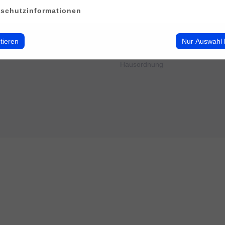
erwalten
Impressum
schutzinformationen
Datenschutz
Cookie-Verwendung
AGB
tieren
Nur Auswahl 
Widerrufsbelehrung
Barrierefreiheit
Hausordnung