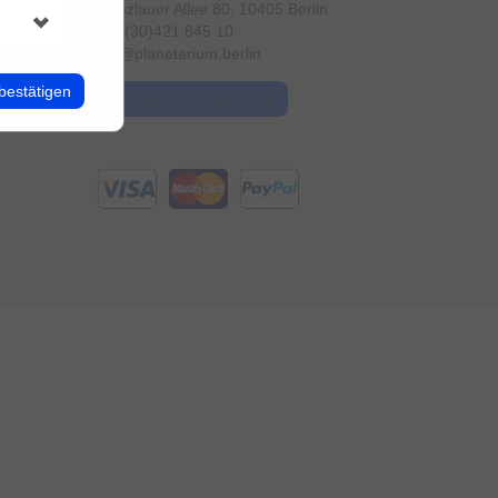
Prenzlauer Allee 80, 10405 Berlin
+49 (30)421 845 10
info@planetarium.berlin
bestätigen
Meinen Kauf widerrufen