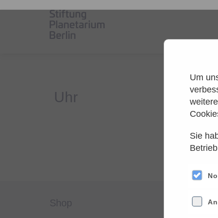
Um unse
verbes
weiter
Cookie
Sie hab
Es
Betrieb
Versuche
No
shop
servi
An