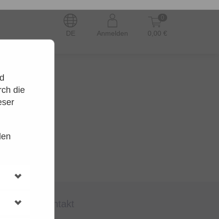
0
DE
Anmelden
0,00 €
nd
ch die
eser
den
en.
t wieder.
kontakt