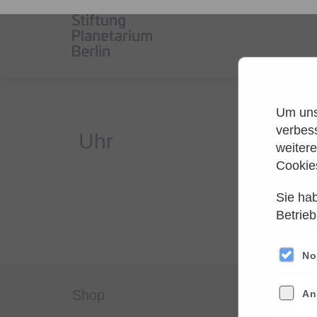
Um unse
verbes
weiter
Cookie
Sie hab
Es
Betrieb
Versuche
No
shop
servi
An