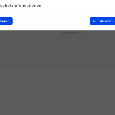
erwalten
Impressum
schutzinformationen
Datenschutz
Cookie-Verwendung
AGB
tieren
Nur Auswahl 
Widerrufsbelehrung
Barrierefreiheit
Hausordnung