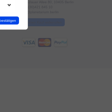
Prenzlauer Allee 80, 10405 Berlin
+49 (30)421 845 10
info@planetarium.berlin
bestätigen
Meinen Kauf widerrufen