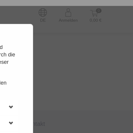
0
DE
Anmelden
0,00 €
nd
ch die
eser
den
en.
t wieder.
kontakt