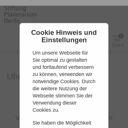
Cookie Hinweis und
0
Einstellungen
DE
Anmelden
0,00 €
Um unsere Webseite für
Sie optimal zu gestalten
und fortlaufend verbessern
zu können, verwenden wir
notwendige Cookies. Durch
die weitere Nutzung der
Webseite stimmen Sie der
Es konnten leider keine Tarife
Verwendung dieser
gefunden werden.
Cookies zu.
Versuchen Sie es bitte zu einem
Sie haben die Möglichkeit
späteren Zeitpunkt wieder.