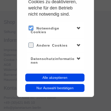
Cookies zu deaktivieren,
welche für den Betrieb
nicht notwendig sind.
shop
service
Notwendige
Stiftung Planetarium Berlin
Konto verwalten
Cookies
information
Andere Cookies
Impressum
Datenschutz
Datenschutzinformatio
Cookie-Verwendung
nen
AGB
Widerrufsbelehrung
Barrierefreiheit
Alle akzeptieren
Hausordnung
kontakt
Nur Auswahl bestätigen
Prenzlauer Allee 80, 10405 Berlin
+49 (30)421 845 10
info@planetarium.berlin